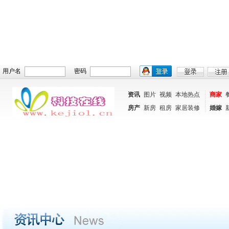
用户名
密码
资讯
图片
视频
本地热点
商家
房产
新房
租房
家居装修
婚嫁