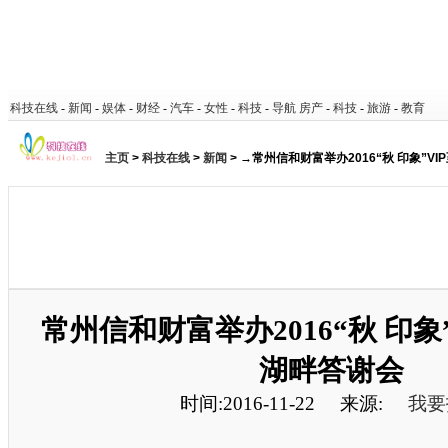
科技在线
-
新闻
-
娱体
-
财经
-
汽车
-
女性
-
科技
-
导航
房产
-
科技
-
旅游
-
教育
主页
>
科技在线
>
新闻
> →常州信和财富举办2016“秋 印象”V
常州信和财富举办2016“秋 印象
湖畔答谢会
时间:2016-11-22
来源:
我要