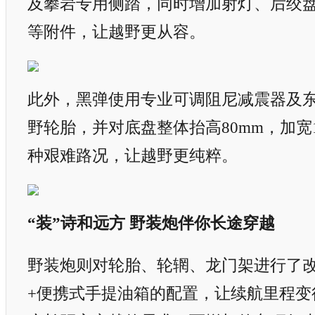
及攀岩专用侧踏，同时增加射灯、后绞
等附件，让越野更从容。
此外，黑弹使用专业可调阻尼减震器及
野轮胎，并对底盘整体抬高80mm，加宽1
种艰难路况，让越野更纯粹。
“装”诗和远方 野装炮伴你长途穿越
野装炮则对轮胎、轮辋、龙门架进行了
+便携式手提油箱的配置，让续航里程变