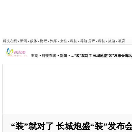
科技在线
-
新闻
-
娱体
-
财经
-
汽车
-
女性
-
科技
-
导航
房产
-
科技
-
旅游
-
教育
主页
>
科技在线
>
新闻
> →“装”就对了 长城炮盛“装”发布会嗨
“装”就对了 长城炮盛“装”发布