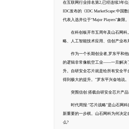
在互联网行业排名第2,已经连续3年
IDC发布的《IDC MarketScap
代表入选并位于“Major Players”象限
在科创板开市五周年及山石网科
略、人工智能技术应用、信创产业布
作为一个长期创业者,罗东平和
的逻辑非常像航空工业——一旦解决
升。自研安全芯片就是给所有安全平台
得到极大的提升。”罗东平兴奋地说。
突围信创:搭载自研安全芯片产品将
时代周报:“芯片战略”是山石网科
新重要的一步棋。山石网科为何决定自
么?