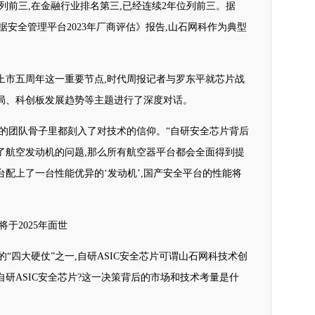
位列前三,在金融行业排名第三,已经连续2年位列前三。据
e:中国数据安全管理平台2023年厂商评估》报告,山石网科作为典型
。
上市五周年这一重要节点,时代周报记者与罗东平就芯片战
局、科创板发展趋势等主题进行了深度对话。
他的团队骨子里都刻入了对技术的信仰。“自研安全芯片背后
了航空发动机的问题,那么所有航空器平台都会全面得到提
配上了一台性能优异的‘发动机’,国产安全平台的性能将
于2025年面世
的“四大硬仗”之一,自研ASIC安全芯片可谓山石网科技术创
研ASIC安全芯片?这一决策背后的市场和技术考量是什