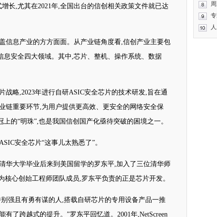
周
增长,尤其在2021年,全国出台的信创相关政策文件就已达
专
人
覆盖信息产业的方方面面。从产业链角度看,信创产业主要包
信息安全四大领域。其中,芯片、整机、操作系统、数据
片战略,2023年进行自研ASIC安全芯片的技术研发,旨在通
业链重要环节,为用户提供更高效、更安全的网络安全保
上的“明珠”,也是我国信创国产化亟待突破的困境之一。
SIC安全芯片“这事儿太熟悉了”。
,在清华大学毕业后来到美国留学的罗东平,加入了三位清华师
n。作为核心创始工程师团队成员,罗东平负责的正是芯片开发。
帮技术特别强且有勇有谋的人,搭载自研芯片的专用设备产品一推
了跨越式的提升。”罗东平回忆道。2001年,NetScreen