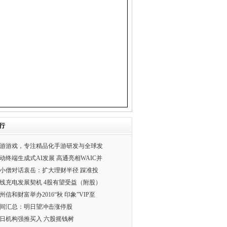
行
游游戏，专注精品化手游研发与全球发
动终端生成式AI发展 高通亮相WAIC并
小僧对话袁岳：扩大理财半径 踩准投
线充电发展契机 4股有望受益（附股）
州信和财富举办2016“秋 印象”VIP至
间汇总：明日望冲击涨停股
3日机构强推买入 六股摇钱树