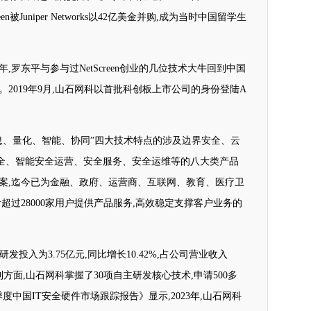
en被Juniper Networks以42亿美金并购,成为当时中国留学生
年,罗东平与参与过NetScreen创业的几位技术大牛回到中国
2019年9月,山石网科以首批科创板上市公司的身份登陆A
息、量化、智能、协同”四大技术特点的涉及边界安全、云
全、智能安全运营、安全服务、安全运维等的八大类产品
方案,迄今已为金融、政府、运营商、互联网、教育、医疗卫
计超过28000家用户提供产品服务,高效稳定支撑客户业务的
,研发投入为3.75亿元,同比增长10.42%,占公司营业收入
专利方面,山石网科掌握了30项自主研发核心技术,申请500多
季度中国IT安全硬件市场跟踪报告》显示,2023年,山石网科