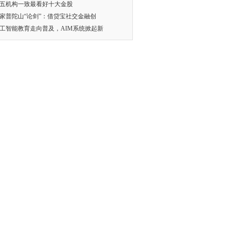
五机构一致最看好十大金股
家普陀山“论剑”：借贷宝社交金融创
工智能教育走向普及，AIM系统掀起新