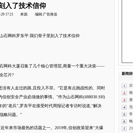
刻入了技术信仰
29 17:21
来源:
编辑:广告推送
山石网科罗东平:我们骨子里刻入了技术信仰
的山石网科大厦召集了几个核心管理层,商量一个重大决策——
新闻排
全芯片?
京
还没有人走过的路,且投入不菲。“它是有点挑战性的、同时
推
创安全产业必须做的事情。”作为山石网科(688030.SH)
唐
的“老兵”,罗东平在接受时代周报记者专访时说道,“解决
无
常
战略问题。”
晚
是近年来市场最热的话题之一。2019年,信创政策迎来“大爆
2