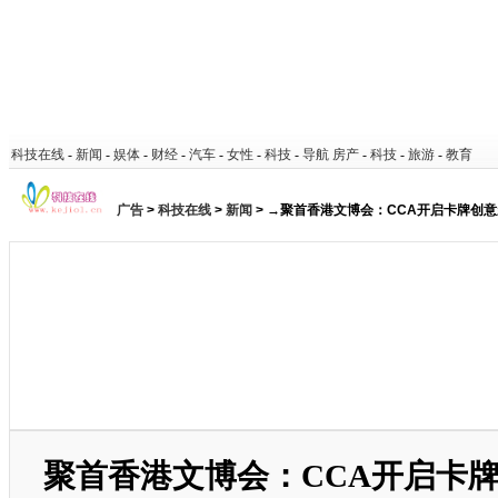
科技在线
-
新闻
-
娱体
-
财经
-
汽车
-
女性
-
科技
-
导航
房产
-
科技
-
旅游
-
教育
广告
>
科技在线
>
新闻
> →聚首香港文博会：CCA开启卡牌创
聚首香港文博会：CCA开启卡