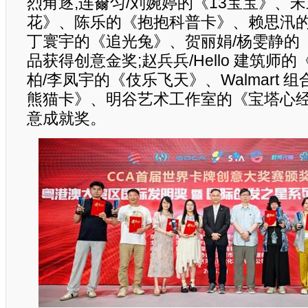
烈角逐,连薾匀/刘婉婷的《13宝宝》、
花》、陈乐的《抱抱科普卡》、赖思汛
丁寰宇的《追光兔》、贺丽娟/杨雯静的
品获得创意金奖;赵兵兵/Hello 建筑师
柏/李凤宇的《伎乐飞天》、Walmart 
熊猫卡》、明谷艺术工作室的《宝塔心
意成就奖。