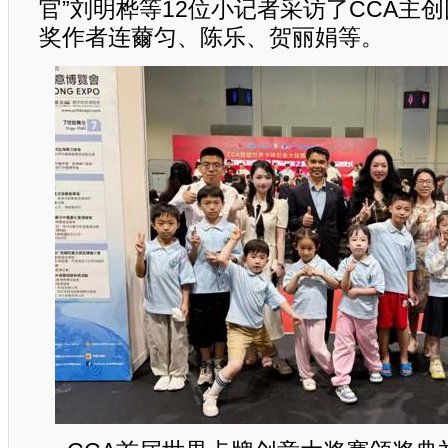
官”刘明桦等12位小记者采访了CCA主
奖作者连薾匀、陈乐、贺丽娟等。