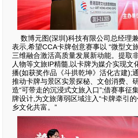
数博元图(深圳)科技有限公司总经理
表示,希望CCA卡牌创意赛事以 “微型文
三维融合激活高质量发展新动能。提取
人物等文旅IP精髓,以卡牌为媒介实现文
播(如获奖作品《斗拱乾坤》活化古建);
推动卡牌与景区实景探秘、文创消费、研
造“可带走的沉浸式文旅入口”;借赛事征
牌设计,为文旅薄弱区域注入“卡牌牵引的
乡文化共富。”