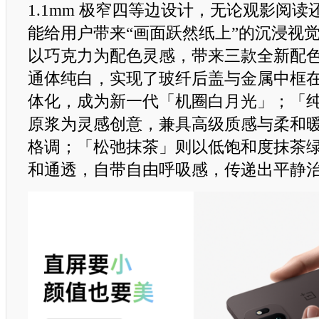
1.1mm 极窄四等边设计，无论观影阅
能给用户带来“画面跃然纸上”的沉浸视觉享
以巧克力为配色灵感，带来三款全新配
通体纯白，实现了玻纤后盖与金属中框
体化，成为新一代「机圈白月光」；「
原浆为灵感创意，兼具高级质感与柔和
格调；「松弛抹茶」则以低饱和度抹茶
和通透，自带自由呼吸感，传递出平静